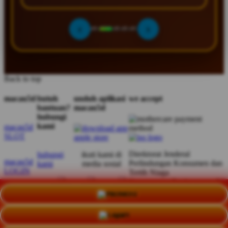
Back to top
macau5d
butuh
unduh aplikasi
we accept
bantuan?
macau5d
hubungi
kami
macau5d
SLOT
Direktorat Jenderal
hubungi
ikuti kami di
macau5d
Perlindungan Konsumen dan
kami
media sosial
LOGIN
Tertib Niaga
Kementerian Perdagangan RI
bantuan
WhatsApp: +62 812 1021
LINK
dan faq
3625
macau5d
021-
macau5d
123456789
PROMO
DAFTAR
24 Hours
LOGIN