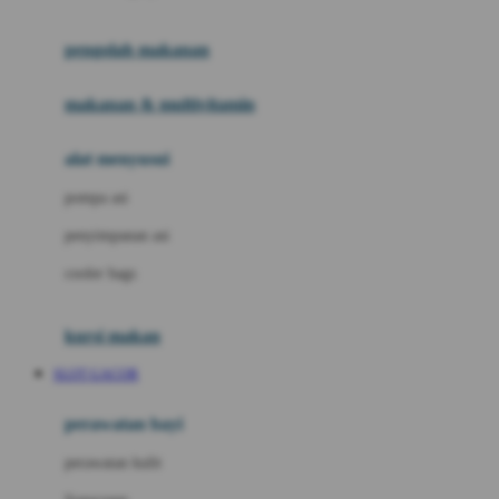
Joie
pengolah makanan
Joolz
Jujube
makanan & multivitamin
K
alat menyusui
Kiddycuts
pompa asi
Kumon
penyimpanan asi
L
cooler bags
Leapfrog
kursi makan
Leclerc
SLOT GACOR
Lee Vierra
Lillebaby
perawatan bayi
Little Bird Told Me
perawatan kulit
Little Miss Janis