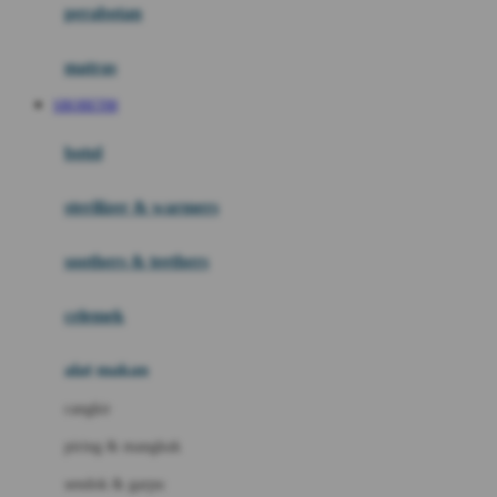
perabotan
Happy Tummy
Hauck
matras
Havaianas
SBOBET88
Hegen
botol
Hot Wheels
sterilizer & warmers
Hybrid
soothers & teethers
I
Inlacta DHA
celemek
Interlac
alat makan
Ivenet
cangkir
J
piring & mangkuk
Jack N Jill
sendok & garpu