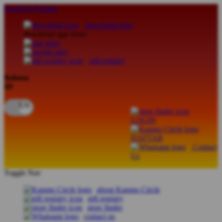
lewati ke Konten
download apps
download app from:
gift registry
Bahasa
ID
LOGIN
DAFTAR
Contact
Us
Toggle Nav
about Kanmo Circle
gift registry
store finder
contact us