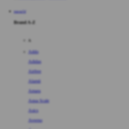
macau5d
Brand A-Z
A
Addo
Adidas
Airfree
Alamii
Amara
Aqua Scale
Asics
Aveeno