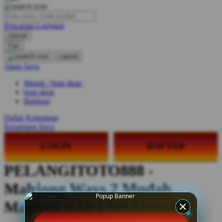
O
Pencarian Lanjutan
Oh Ma Grain
cancel
Okiedog
Cari
cancel
P
Akun Saya
Masuk / buat akun
Peachy
buat akun
Phil & Ted's
Bantuan
Philips Avent
Daftar Keinginan
Keranjang Saya
Pigeon
LOGIN
DAFTAR
Playgro
PELANGITOTO888 -
Poled Global
Mahjong Ways 2 Mudah
Ponycycle
Puma
Maxwin RTP Live Tinggi
Pureats