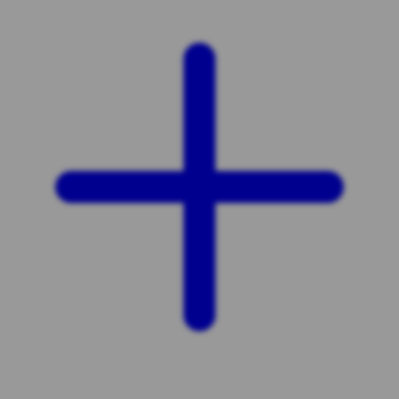
X
Xootz
Y
Yamatoya
Z
Zaxy
Zoggs
0-9
4Moms
59S