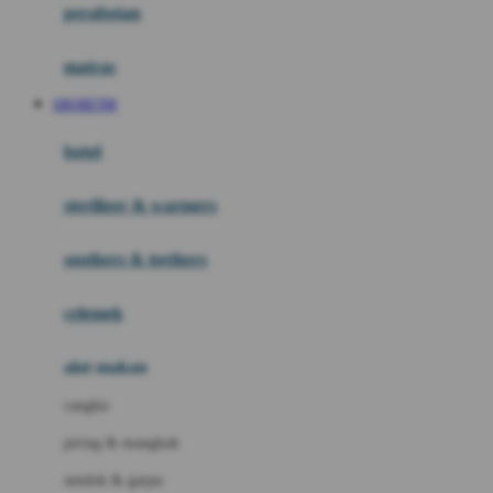
perabotan
Happy Tummy
Hauck
matras
Havaianas
SBOBET88
Hegen
botol
Hot Wheels
sterilizer & warmers
Hybrid
soothers & teethers
I
Inlacta DHA
celemek
Interlac
alat makan
Ivenet
cangkir
J
piring & mangkuk
Jack N Jill
sendok & garpu