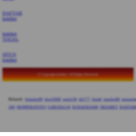
hokibet
TOGEL
SITUS
hokibet
© Copyright hokibet. All Rights Reserved.
Related:
bolaslot99
dewi5000
petir138
ide777
hiu4d
maxbet88
megaslo
200
MONPERATOTO
GARUDA138
KUDAEMAS88
DESABET
RANTAI8