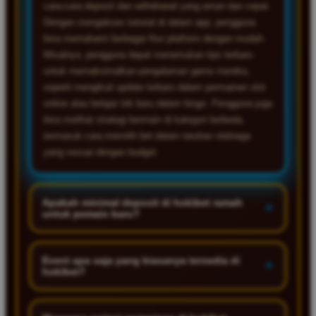
cara-cara deposit dan withdrawal yang aman dan cepat.
Dengan mengakses tutorial di dalam app, pengguna
bisa memahami berbagai fitur platform dengan mudah.
Misalnya, pengguna dapat menemukan tips terbaru
untuk memaksimalkan pengalaman game mereka,
seperti mengikuti update terbaru dalam permainan slot
online atau belajar trik baru dalam bingo. Pengguna juga
bisa melihat strategi bermain di kategori berbeda,
termasuk cara memilih bet dalam taruhan olahraga
yang sesuai dengan budget.
Apakah minimal deposit di hokibet ramah
+
untuk pemain baru?
Setelah register sebagai anggota resmi, kamu langsung
bisa menjelajahi beragam hiburan mulai dari slot, bingo,
Event apa saja yang biasanya tersedia di
+
hokibet?
roulette, taruhan olahraga, kasino live, hingga
permainan meja. Platform dilengkapi tips navigasi
Setelah register sebagai anggota, Anda bisa
praktis agar mudah beralih antar kategori tanpa ribet.
menggunakan berbagai tips untuk menavigasi melalui