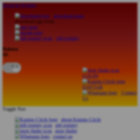
lewati ke Konten
download apps
download app from:
gift registry
Bahasa
ID
LOGIN
DAFTAR
Contact
Us
Toggle Nav
about Kanmo Circle
gift registry
store finder
contact us