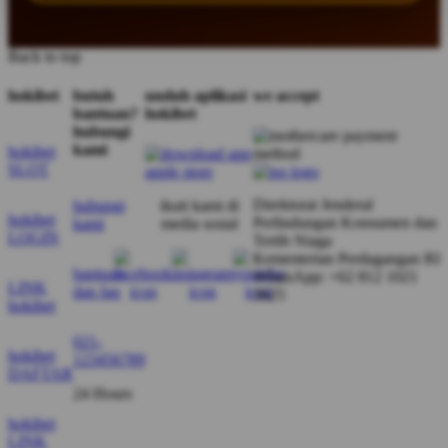
bantuan?
hokibet
hubungi
kami
hokibet
SLOT
Direktorat Jenderal
hubungi
ikuti kami di
hokibet
Perlindungan Konsumen dan
kami
media sosial
LOGIN
Tertib Niaga
Kementerian Perdagangan RI
bantuan
WhatsApp: +62 812 1021
LINK
dan faq
3625
hokibet
021-
hokibet
123456789
DAFTAR
24 Hours
hokibet
LINK
DAFTAR
hokibet