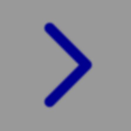
Twistshake
TY Toys
U
V
Veja
Vitaflow
Vtech
W
Waterland
Wellness